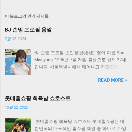
이 블로그의 인기 게시물
BJ 손밍 프로필 움짤
7월 02, 2024
BJ 손밍 프로필 손민경(孫緡涇), 영어 이름 Son
Mingyung, 1996년 7월 25일 출생으로 현재 27세
입니다. 서울특별시에서 태어나고 자랐으며, 대
한민국 국적을 가지고 있습니다. 가족 구성원으
READ MORE »
로는 아버지와 어머니가 있습니다. MBTI 성격
유형은 INTP이며, 종교는 따로 없다고 합니다.
손민경은 인터넷 방송인과 인플루언서로서 활
롯데홈쇼핑 최욱남 쇼호스트
동하고 있으며, 첫 방송은 2023년 2월 6일에 시
12월 22, 2020
작하여 현재까지 활발하게 활동 중입니다. 방송
활동 손민경, 일명 BJ 손밍은 주로 트위치 플랫
롯데홈쇼핑 최욱남 쇼호스트 롯데홈쇼핑은 대
폼에서 댄스와 토크 콘텐츠로 많은 시청자들과
한민국의 대표적인 홈쇼핑 채널 중 하나로, 다양
소통하고 있습니다. 그녀의 방송 스타일은 친근