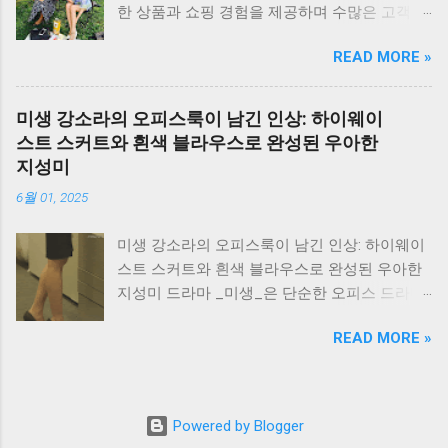
한 상품과 쇼핑 경험을 제공하며 수많은 고객들
하면서도 다양한 주제로 대화를 이어가는 것이
에게 사랑받고 있습니다. 이 중에서도 최근 몇
특징입니다. 처음 방송을 시작한 지 534일이 넘
READ MORE »
년간 눈에 띄게 활약하는 쇼호스트 중 한 명이
었고, 최근에는 방송 1주년을 맞이하기도 했습
있습니다. 그 이름은 최욱남 쇼호스트입니다. 최
니다. 손밍의 방송은 댄스와 토크뿐만 아니라 다
욱남 쇼호스트는 2016년에 롯데홈쇼핑의 쇼호
양한 컨텐츠를 포함하고 있으며, 유튜브에서도
미생 강소라의 오피스룩이 남긴 인상: 하이웨이
스트로 데뷔하여, 그 동안 뛰어난 미모와 몸매로
게스트로 출연하여 활발하게 활동하고 있습니
스트 스커트와 흰색 블라우스로 완성된 우아한
다양한 브랜드의 간판 쇼호스트로 자리매김하
다. 방송에서의 그녀의 매력은 자연스럽고 솔직
지성미
고 있습니다. 최욱남 쇼호스트의 미모와 매력 최
한 모습으로, 많은 팬들에게 큰 사랑을 받고 있
6월 01, 2025
욱남 쇼호스트는 롯데홈쇼핑에서 활동하는 쇼
습니다. 이미지와 논란 손밍은 방송 초기부터 많
호스트 중에서도 눈에 띄게 아름다운 외모를 자
은 주목을 받았는데, 그 이유 중 하나는 그녀의
미생 강소라의 오피스룩이 남긴 인상: 하이웨이
랑합니다. 그녀의 얼굴은 마치 인형처럼 아름답
외모와 매력적인 몸매 때문입니다. 본인 피셜로
스트 스커트와 흰색 블라우스로 완성된 우아한
고 동시에 세련되어 보입니다. 또한, 그녀의 몸
는 가슴 사이즈가 70G컵이라고 밝혔으며, 흉곽
지성미 드라마 _미생_은 단순한 오피스 드라마
매 또한 화제가 되고 있으며, 그 여운이 방송을
이 작아 E컵 정도의 질량을 가지고 있다고 합니
를 넘어, 사회 초년생들의 희로애락을 사실감 있
시청하는 고객들에게 긍정적인 인상을 남기고
다. 이러한 외모는 많은 관심과 동시에 논란을
READ MORE »
게 그려낸 명작으로 평가받는다. 이 작품에서 안
있습니다. 최욱남 쇼호스트의 활약 최욱남 쇼호
불러일으키기도 했습니다. 그녀는 아프리카TV
영이 역을 맡은 강소라는 차가우면서도 내면의
스트는 2016년에 롯데홈쇼핑의 신입 쇼호스트
에서 활동할 때 아프리카 3대 여캠 중 한 명으로
따뜻함을 지닌 커리어우먼을 현실감 있게 그려
로 데뷔하였습니다. 비록 신입 호스트였지만, 그
꼽혔고, 섹시 쪽으로도 상징적인 인물로 평가받
냈으며, 그녀의 스타일링은 단순한 의상 이상의
녀의 뛰어난 미모와 끈적임 없는 개성로 롯데홈
Powered by Blogger
았습니다. 그러나 플랫폼의 검열 문제로 인해 여
의미를 지녔다. 특히, 그녀가 입은 하이웨이스트
쇼핑 시청자들에게 신선한 느낌을 주었습니다.