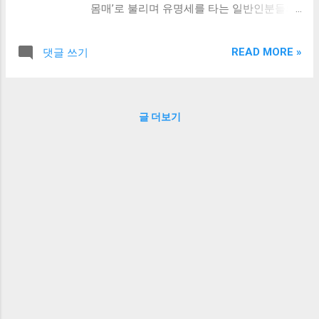
몸매’로 불리며 유명세를 타는 일반인분들의
이야기를 조금 가볍고 재미있게 다루어보려
고 합니다. 물론, 개인을 특정해 무조건적인
READ MORE »
댓글 쓰기
칭찬만 하는 것이 아니라, 왜 이런 화제를 모
으는지, 그리고 이 현상이 우리 대중문화나
트렌드 속에서 어떤 의미를 갖는지도 함께 살
펴보겠습니다. 사람마다 미적 기준이 다르고,
글 더보기
각자 보는 시선이 다를 수 있지만, “일반인 레
전드 몸매”라는 말이 붙을 정도로 화제가 되
는 사례는 나름대로 이유가 있다고 생각합니
다. 그래서 오늘 포스팅에서는 TOP3 형태로
간략히 살펴본 뒤, 특히 최근에 여러 온라인
커뮤니티에서 뒤태미녀로 화제가 된 “온누리
약국녀”에 대해서도 이야기해 볼까 합니다.
여러분께서도 “지브리스타일 온누리약국
녀”라거나 “다이소녀”, “독서실녀”, “길거리녀
레전드” 같은 검색어를 접하셨을 때, 대체 무
슨 이야기이길래 이렇게 뜨거운 반응이 나오
나 궁금하셨을 텐데요. 사실 이런 ‘OO녀’ 시리