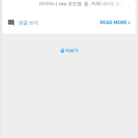
마이바니 ceo 조민영. 음...커뮤니티에 올라와
있던 사진인데... 댓글에 보니 조민영씨 말고
다른 사람 사진이 썩여있다는데... 도저히 못
READ MORE »
댓글 쓰기
찾겠음. 다 동일인 같은디.
글 더보기