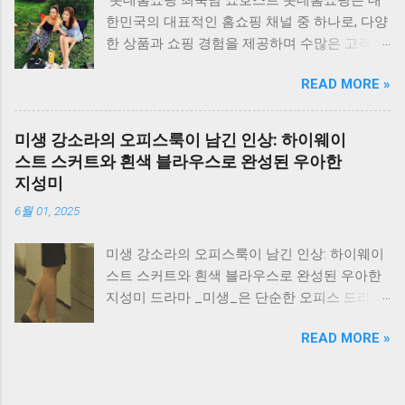
롯데홈쇼핑 최욱남 쇼호스트 롯데홈쇼핑은 대
폼에서 댄스와 토크 콘텐츠로 많은 시청자들과
한민국의 대표적인 홈쇼핑 채널 중 하나로, 다양
소통하고 있습니다. 그녀의 방송 스타일은 친근
한 상품과 쇼핑 경험을 제공하며 수많은 고객들
하면서도 다양한 주제로 대화를 이어가는 것이
에게 사랑받고 있습니다. 이 중에서도 최근 몇
특징입니다. 처음 방송을 시작한 지 534일이 넘
READ MORE »
년간 눈에 띄게 활약하는 쇼호스트 중 한 명이
었고, 최근에는 방송 1주년을 맞이하기도 했습
있습니다. 그 이름은 최욱남 쇼호스트입니다. 최
니다. 손밍의 방송은 댄스와 토크뿐만 아니라 다
욱남 쇼호스트는 2016년에 롯데홈쇼핑의 쇼호
양한 컨텐츠를 포함하고 있으며, 유튜브에서도
미생 강소라의 오피스룩이 남긴 인상: 하이웨이
스트로 데뷔하여, 그 동안 뛰어난 미모와 몸매로
게스트로 출연하여 활발하게 활동하고 있습니
스트 스커트와 흰색 블라우스로 완성된 우아한
다양한 브랜드의 간판 쇼호스트로 자리매김하
다. 방송에서의 그녀의 매력은 자연스럽고 솔직
지성미
고 있습니다. 최욱남 쇼호스트의 미모와 매력 최
한 모습으로, 많은 팬들에게 큰 사랑을 받고 있
6월 01, 2025
욱남 쇼호스트는 롯데홈쇼핑에서 활동하는 쇼
습니다. 이미지와 논란 손밍은 방송 초기부터 많
호스트 중에서도 눈에 띄게 아름다운 외모를 자
은 주목을 받았는데, 그 이유 중 하나는 그녀의
미생 강소라의 오피스룩이 남긴 인상: 하이웨이
랑합니다. 그녀의 얼굴은 마치 인형처럼 아름답
외모와 매력적인 몸매 때문입니다. 본인 피셜로
스트 스커트와 흰색 블라우스로 완성된 우아한
고 동시에 세련되어 보입니다. 또한, 그녀의 몸
는 가슴 사이즈가 70G컵이라고 밝혔으며, 흉곽
지성미 드라마 _미생_은 단순한 오피스 드라마
매 또한 화제가 되고 있으며, 그 여운이 방송을
이 작아 E컵 정도의 질량을 가지고 있다고 합니
를 넘어, 사회 초년생들의 희로애락을 사실감 있
시청하는 고객들에게 긍정적인 인상을 남기고
다. 이러한 외모는 많은 관심과 동시에 논란을
READ MORE »
게 그려낸 명작으로 평가받는다. 이 작품에서 안
있습니다. 최욱남 쇼호스트의 활약 최욱남 쇼호
불러일으키기도 했습니다. 그녀는 아프리카TV
영이 역을 맡은 강소라는 차가우면서도 내면의
스트는 2016년에 롯데홈쇼핑의 신입 쇼호스트
에서 활동할 때 아프리카 3대 여캠 중 한 명으로
따뜻함을 지닌 커리어우먼을 현실감 있게 그려
로 데뷔하였습니다. 비록 신입 호스트였지만, 그
꼽혔고, 섹시 쪽으로도 상징적인 인물로 평가받